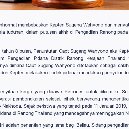
Terhormat membebaskan Kapten Sugeng Wahyono dan menya
a tuduhan, dalam putusan akhir di Pengadilan Ranong pada
 3 tahun 8 bulan, Penuntutan Capt Sugeng Wahyono eks Kap
akim Pengadilan Pidana Distrik Ranong Kerajaan Thailand 
ya dimana Capt Sugeng Wahyono ditetapkan sebagai salah 
uh Kapten melakukan tindak pidana; mendukung penyelundup
penyitaan kargo yang dibawa Petronas untuk dikirim ke Sc
perasi pembongkaran selesai, pihak berwenang menghentika
Nakhoda. Sejak peristiwa yang terjadi pada 11 Januari 2019, 
 Pidana di Ranong Thailand yang mencegahnya meninggalkan Ne
i adalah penantian yang lama bagi Beliau. Sidang pengadilan 