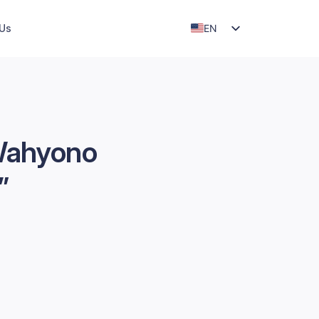
EN
 Us
ID
 Wahyono
”